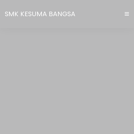
SMK KESUMA BANGSA
BERANDA
1
PROFIL
AKADEMIK
FASILITAS
GALERI
PPDB ONLINE
KONTAK